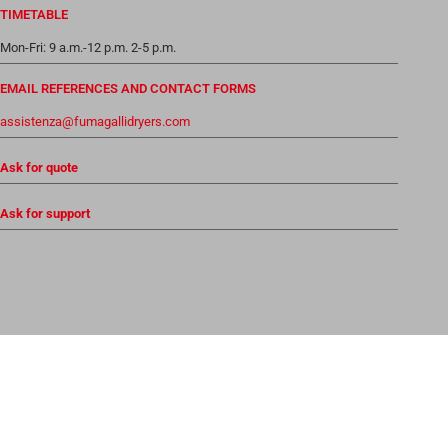
TIMETABLE
Mon-Fri: 9 a.m.-12 p.m. 2-5 p.m.
EMAIL REFERENCES AND CONTACT FORMS
assistenza@fumagallidryers.com
Ask for quote
Ask for support