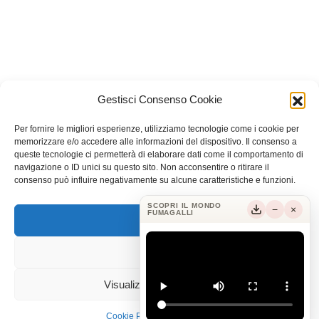
Gestisci Consenso Cookie
Fumagalli Componenti S.r.l. © 2026. All rights reserved | P.IVA
Per fornire le migliori esperienze, utilizziamo tecnologie come i cookie per
memorizzare e/o accedere alle informazioni del dispositivo. Il consenso a
IT04772440154
queste tecnologie ci permetterà di elaborare dati come il comportamento di
navigazione o ID unici su questo sito. Non acconsentire o ritirare il
consenso può influire negativamente su alcune caratteristiche e funzioni.
SCOPRI IL MONDO
−
×
FUMAGALLI
Accetta
Nega
Visualizza le preferenze
Cookie Policy
Privacy Policy