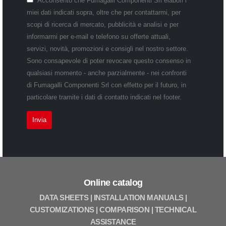
Acconsento che Fumagalli Componenti Srl elabori i
miei dati indicati sopra, oltre che per contattarmi, per
scopi di ricerca di mercato, pubblicità e analisi e per
informarmi per e-mail e telefono su offerte attuali,
servizi, novità, promozioni e consigli nel nostro settore.
Sono consapevole di poter revocare questo consenso in
qualsiasi momento - anche parzialmente - nei confronti
di Fumagalli Componenti Srl con effetto per il futuro, in
particolare tramite i dati di contatto indicati nel footer.
Online catalog
DATA SHEETS | INSTALLATION MANUALS |
CUSTOMIZATIONS | COMPARISON | TECHNICAL
ASSISTANCE